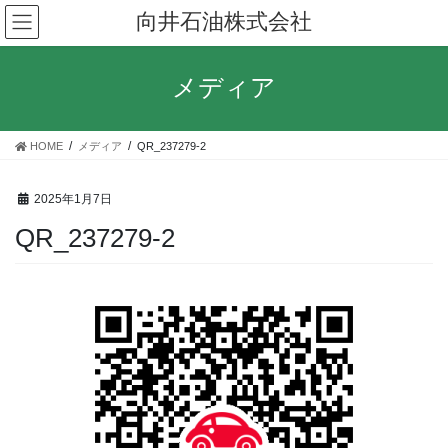
コ
ナ
向井石油株式会社
ン
ビ
テ
ゲ
ン
ー
メディア
ツ
シ
へ
ョ
ス
ン
HOME
メディア
QR_237279-2
キ
に
ッ
移
プ
動
2025年1月7日
QR_237279-2