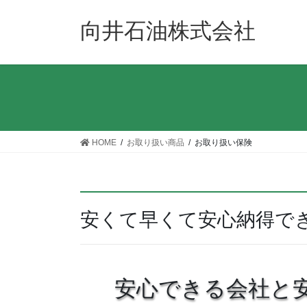
コ
ナ
ン
ビ
向井石油株式会社
テ
ゲ
ン
ー
ツ
シ
へ
ョ
ス
ン
キ
に
ッ
移
HOME
お取り扱い商品
お取り扱い保険
プ
動
安くて早くて安心納得でき
安心できる会社と