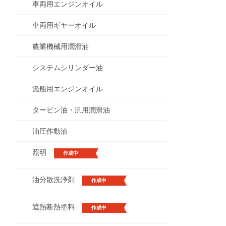
車両用エンジンオイル
車両用ギヤーオイル
農業機械用潤滑油
システムシリンダー油
漁船用エンジンオイル
タービン油・汎用潤滑油
油圧作動油
照明
作成中
油分散洗浄剤
作成中
遮熱断熱塗料
作成中