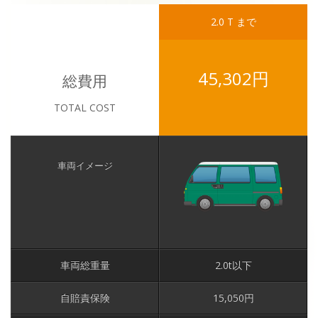
2.0 T まで
45,302円
総費用
TOTAL COST
車両イメージ
車両総重量
2.0t以下
自賠責保険
15,050円