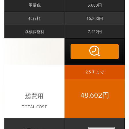
重量税
6,600円
代行料
16,200円
点検調整料
7,452円
2.5 T まで
48,602円
総費用
TOTAL COST