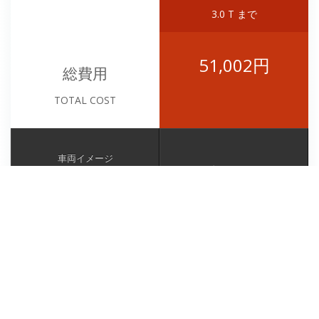
3.0 T まで
51,002円
総費用
TOTAL COST
車両イメージ
車両総重量
3.0ｔ以下
自賠責保険
15,050円