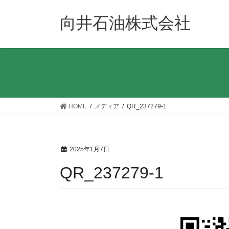
コ
ナ
ン
ビ
向井石油株式会社
テ
ゲ
ン
ー
ツ
シ
へ
ョ
ス
ン
キ
に
ッ
移
HOME
メディア
QR_237279-1
プ
動
2025年1月7日
QR_237279-1