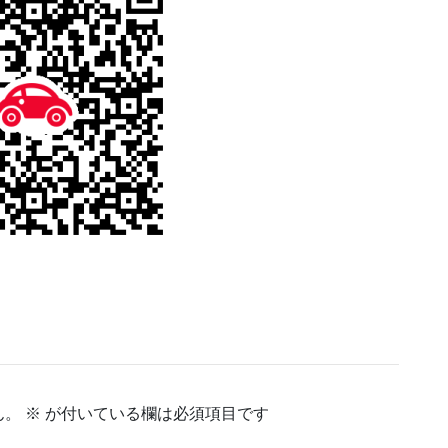
作成中
作成中
作成中
ん。
※
が付いている欄は必須項目です