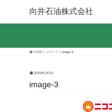
コ
ナ
ン
ビ
向井石油株式会社
テ
ゲ
ン
ー
ツ
シ
へ
ョ
ス
ン
キ
に
ッ
移
HOME
メディア
image-3
プ
動
2025年1月2日
image-3