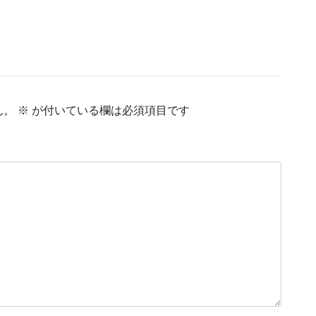
作成中
作成中
作成中
ん。
※
が付いている欄は必須項目です