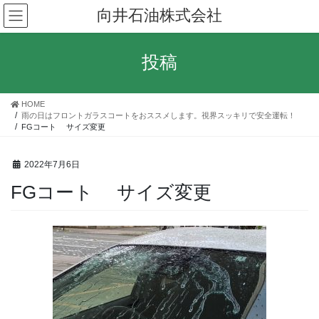
コ
ナ
向井石油株式会社
ン
ビ
テ
ゲ
ン
ー
投稿
ツ
シ
へ
ョ
ス
ン
HOME
キ
に
雨の日はフロントガラスコートをおススメします。視界スッキリで安全運転！
ッ
移
FGコート サイズ変更
プ
動
2022年7月6日
FGコート サイズ変更