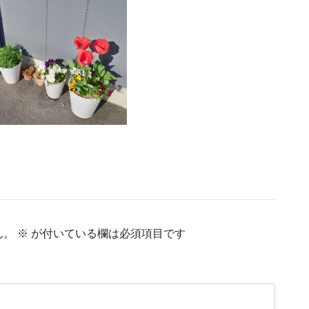
作成中
作成中
作成中
ん。
※
が付いている欄は必須項目です