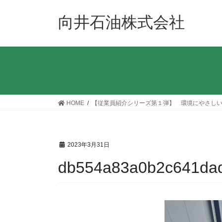
コ
ナ
ン
ビ
向井石油株式会社
テ
ゲ
ン
ー
ツ
シ
へ
ョ
ス
ン
キ
に
ッ
移
HOME
【従業員紹介シリーズ第１弾】 環境にやさしい
プ
動
2023年3月31日
db554a83a0b2c641da