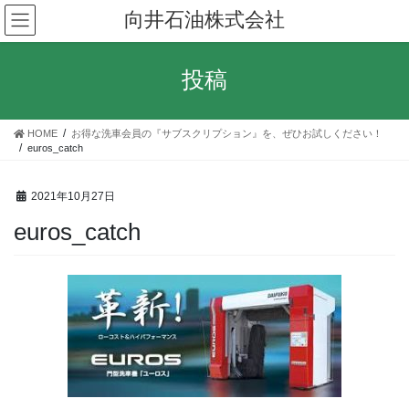
コ
ナ
向井石油株式会社
ン
ビ
テ
ゲ
ン
ー
投稿
ツ
シ
へ
ョ
ス
ン
HOME
お得な洗車会員の『サブスクリプション』を、ぜひお試しください！
キ
に
euros_catch
ッ
移
プ
動
2021年10月27日
euros_catch