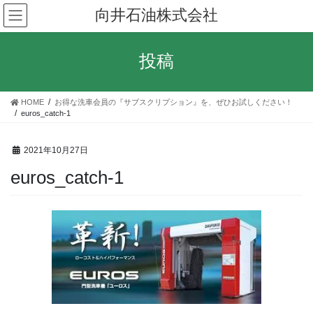
コ
ナ
向井石油株式会社
ン
ビ
テ
ゲ
ン
ー
投稿
ツ
シ
へ
ョ
ス
ン
HOME
お得な洗車会員の『サブスクリプション』を、ぜひお試しください！
キ
に
euros_catch-1
ッ
移
プ
動
2021年10月27日
euros_catch-1