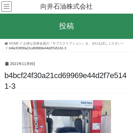
コ
ナ
向井石油株式会社
ン
ビ
テ
ゲ
ン
ー
投稿
ツ
シ
へ
ョ
ス
ン
HOME
お得な洗車会員の『サブスクリプション』を、ぜひお試しください！
キ
に
b4bcf24f30a21cd69969e44d2f7e5141-3
ッ
移
プ
動
2021年11月9日
b4bcf24f30a21cd69969e44d2f7e514
1-3