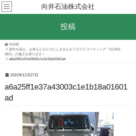
コ
ナ
向井石油株式会社
ン
ビ
テ
ゲ
ン
ー
投稿
ツ
シ
へ
ョ
ス
ン
HOME
キ
に
新年を迎え、お車もピカピカにしませんか？ガラスコーティング『GLASS
ッ
移
NEO』の施工を承ります！
a6a25ff1e37a43003c1e1b18a01601ad
プ
動
2022年12月27日
a6a25ff1e37a43003c1e1b18a01601
ad