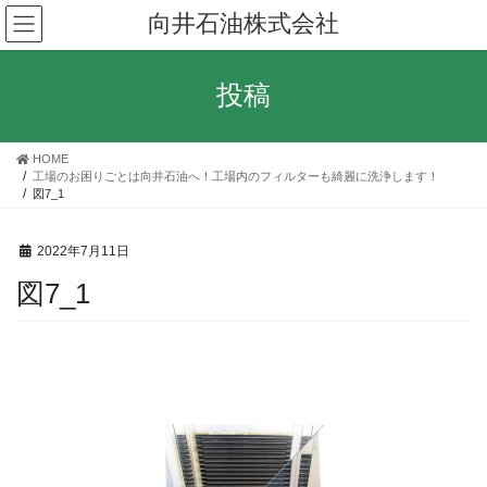
コ
ナ
向井石油株式会社
ン
ビ
テ
ゲ
ン
ー
投稿
ツ
シ
へ
ョ
ス
ン
HOME
キ
に
工場のお困りごとは向井石油へ！工場内のフィルターも綺麗に洗浄します！
ッ
移
図7_1
プ
動
2022年7月11日
図7_1