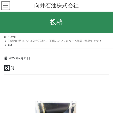
コ
ナ
向井石油株式会社
ン
ビ
テ
ゲ
ン
ー
投稿
ツ
シ
へ
ョ
ス
ン
HOME
キ
に
工場のお困りごとは向井石油へ！工場内のフィルターも綺麗に洗浄します！
ッ
移
図3
プ
動
2022年7月11日
図3