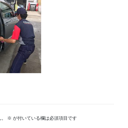
作成中
作成中
作成中
ん。
※
が付いている欄は必須項目です