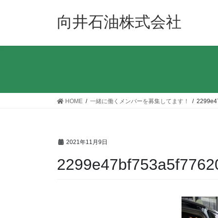
コ
ナ
ン
ビ
向井石油株式会社
テ
ゲ
ン
ー
ツ
シ
へ
ョ
ス
ン
キ
に
ッ
移
HOME
一緒に働くメンバーを募集してます！
2299e4
プ
動
2021年11月9日
2299e47bf753a5f7762