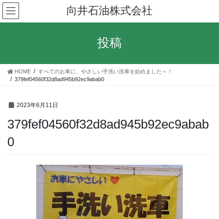
コ
ナ
向井石油株式会社
ン
ビ
テ
ゲ
ン
ー
投稿
ツ
シ
へ
ョ
ス
ン
HOME
すべてのお車に、やさしい手洗い洗車を始めました～！
キ
に
379fef04560f32d8ad945b92ec9abab0
ッ
移
プ
動
2023年6月11日
379fef04560f32d8ad945b92ec9abab
0