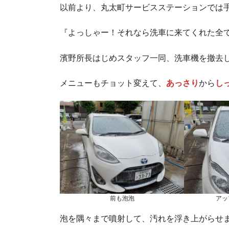
以前より、丸太町サービスステーションでは
『よっしゃー！それなら洗車に来てくれた全
濱野所長はじめスタッフ一同、洗車機を撤去
メニューもチョット変えて、
あっさり
から
し
前も泡泡
アッ
泡を隅々まで噴射して、汚れを浮き上がらせ