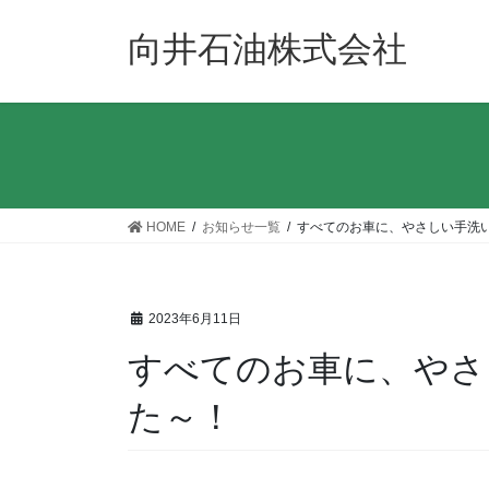
コ
ナ
ン
ビ
向井石油株式会社
テ
ゲ
ン
ー
ツ
シ
へ
ョ
ス
ン
キ
に
ッ
移
HOME
お知らせ一覧
すべてのお車に、やさしい手洗
プ
動
2023年6月11日
すべてのお車に、やさ
た～！