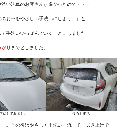
作成中
手洗い洗車のお客さんが多かったので・・・
てのお車をやさしい手洗いにしよう！』と
作成中
して手洗いいっぽんでいくことにしました！
作成中
っかり
までとしました。
プにしてみました
後ろも泡泡
ます。その後はやさしく手洗い・流して・拭き上げで