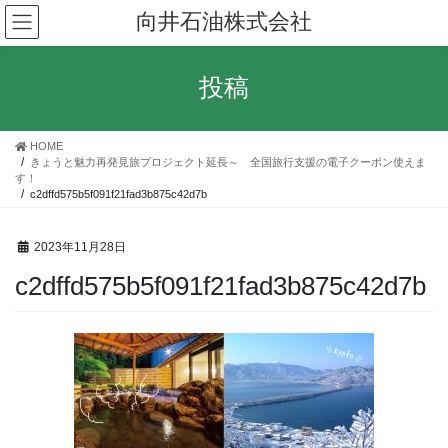
コ
ナ
向井石油株式会社
ン
ビ
テ
ゲ
ン
ー
投稿
ツ
シ
へ
ョ
ス
ン
HOME
キ
に
きょうと魅力再発見旅プロジェクト延長～ 全国旅行支援の電子クーポン使えま
ッ
移
す！
c2dffd575b5f091f21fad3b875c42d7b
プ
動
2023年11月28日
c2dffd575b5f091f21fad3b875c42d7b