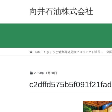
コ
ナ
ン
ビ
向井石油株式会社
テ
ゲ
ン
ー
ツ
シ
へ
ョ
ス
ン
キ
に
ッ
移
HOME
きょうと魅力再発見旅プロジェクト延長～ 全
プ
動
2023年11月28日
c2dffd575b5f091f21fa