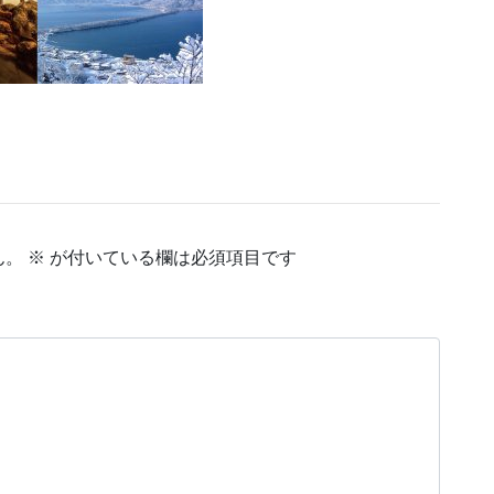
作成中
作成中
作成中
ん。
※
が付いている欄は必須項目です