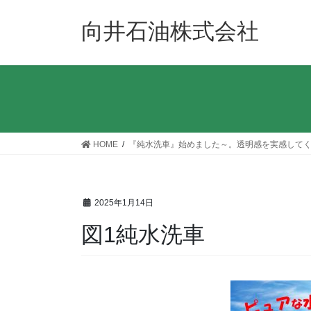
コ
ナ
ン
ビ
向井石油株式会社
テ
ゲ
ン
ー
ツ
シ
へ
ョ
ス
ン
キ
に
ッ
移
HOME
『純水洗車』始めました～。透明感を実感して
プ
動
2025年1月14日
図1純水洗車