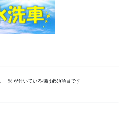
作成中
作成中
作成中
ん。
※
が付いている欄は必須項目です