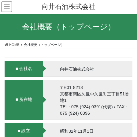
コ
ナ
向井石油株式会社
ン
ビ
テ
ゲ
ン
ー
会社概要（トップページ）
ツ
シ
へ
ョ
ス
ン
HOME
会社概要（トップページ）
キ
に
ッ
移
プ
動
■ 会社名
向井石油株式会社
〒601-8213
京都市南区久世中久世町三丁目51番
■ 所在地
地1
TEL : 075 (924) 0391(代表) / FAX :
075 (924) 0396
■ 設立
昭和32年11月1日