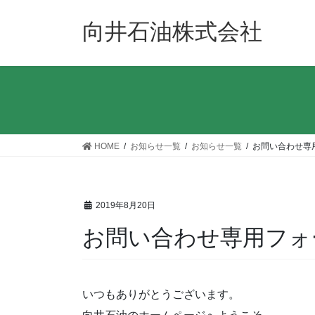
コ
ナ
ン
ビ
向井石油株式会社
テ
ゲ
ン
ー
ツ
シ
へ
ョ
ス
ン
キ
に
ッ
移
HOME
お知らせ一覧
お知らせ一覧
お問い合わせ専
プ
動
2019年8月20日
お問い合わせ専用フォ
いつもありがとうございます。